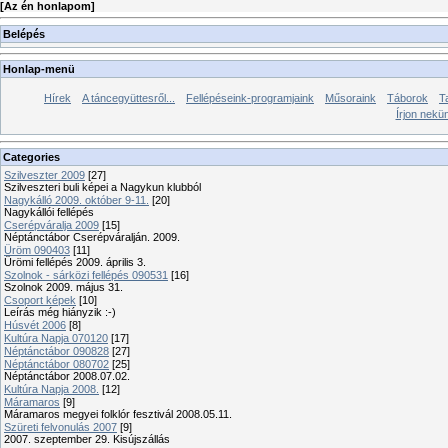
[
Az én honlapom
]
Belépés
Honlap-menü
Hírek
A táncegyüttesről...
Fellépéseink-programjaink
Műsoraink
Táborok
T
Írjon nekü
Categories
Szilveszter 2009
[27]
Szilveszteri buli képei a Nagykun klubból
Nagykálló 2009. október 9-11.
[20]
Nagykállói fellépés
Cserépváralja 2009
[15]
Néptánctábor Cserépváralján. 2009.
Üröm 090403
[11]
Ürömi fellépés 2009. április 3.
Szolnok - sárközi fellépés 090531
[16]
Szolnok 2009. május 31.
Csoport képek
[10]
Leírás még hiányzik :-)
Húsvét 2006
[8]
Kultúra Napja 070120
[17]
Néptánctábor 090828
[27]
Néptánctábor 080702
[25]
Néptánctábor 2008.07.02.
Kultúra Napja 2008.
[12]
Máramaros
[9]
Máramaros megyei folklór fesztivál 2008.05.11.
Szüreti felvonulás 2007
[9]
2007. szeptember 29. Kisújszállás