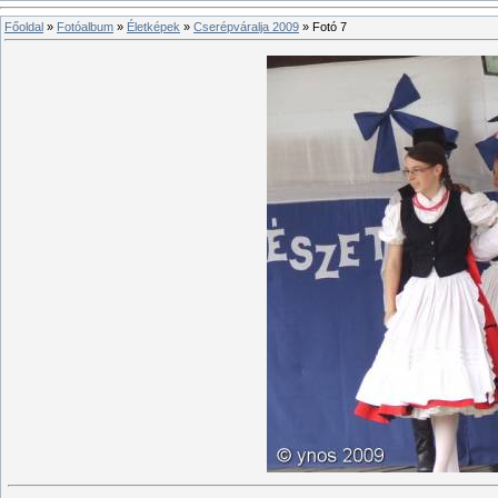
Főoldal
»
Fotóalbum
»
Életképek
»
Cserépváralja 2009
» Fotó 7