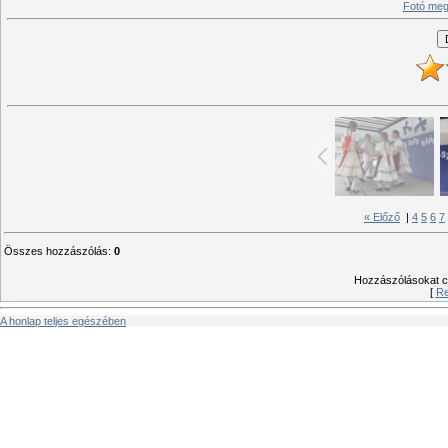
Fotó meg
« Előző
|
4
5
6
7
Összes hozzászólás
:
0
Hozzászólásokat csa
[
Re
A honlap teljes egészében