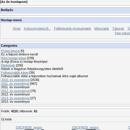
[
Az én honlapom
]
Belépés
Honlap-menü
Hírek
A táncegyüttesről...
Fellépéseink-programjaink
Műsoraink
Táborok
T
Írjon nekü
Categories
Próba fejezet
[0]
Ez a fejezet törlésre kerül!
Régi honlap képei
[239]
A régi (Extra-s) honlap fényképei
Életképek
[206]
Képek a Nagykun Néptáncegyüttes életéből
Felhasználók képei
[36]
Felhasználók ebbe a fejezetben hozhatnak létre saját albumot
2010. év eseményei
[2536]
2011. év eseményei
[987]
2011. év eseményei
2012. év eseményei
[79]
2012. év eseményei
2013. év eseményei
[27]
2013. év eseményei
Fotók:
4110
| Albumok:
61
Új fotók
DSCF6026_resize
DSCF6025_resize