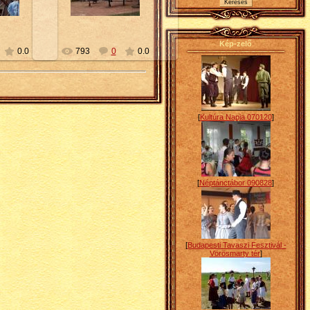
y
Petty
Kép-zelő
0.0
793
0
0.0
[
Kultúra Napja 070120
]
[
Néptánctábor 090828
]
[
Budapesti Tavaszi Fesztivál -
Vörösmarty tér
]