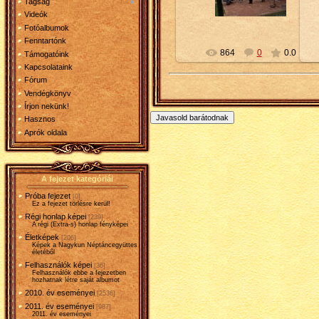
Petty
Tagság
Videók
Fotóalbumok
Fenntartónk
864
0
0.0
Támogatóink
Kapcsolataink
Fórum
Vendégkönyv
Írjon nekünk!
Hasznos
Aprók oldala
A fejezet kategóriái
Próba fejezet
[0]
Ez a fejezet törlésre kerül!
Régi honlap képei
[239]
A régi (Extra-s) honlap fényképei
Életképek
[206]
Képek a Nagykun Néptáncegyüttes
életéből
Felhasználók képei
[36]
Felhasználók ebbe a fejezetben
hozhatnak létre saját albumot
2010. év eseményei
[2536]
2011. év eseményei
[987]
2011. év eseményei