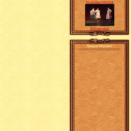
[
Szakállas 040620
]
[
Nőnapi gála
]
Magyar Néptánc