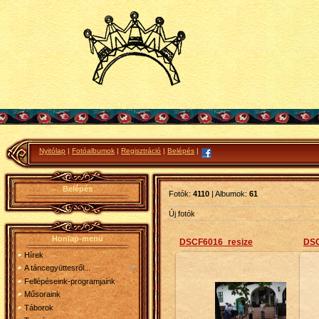
Nyitólap
|
Fotóalbumok
|
Regisztráció
|
Belépés
|
Belépés
Fotók:
4110
| Albumok:
61
Új fotók
Honlap-menü
DSCF6016_resize
DSC
Hírek
A táncegyüttesről...
Fellépéseink-programjaink
Műsoraink
2013-05-26
Táborok