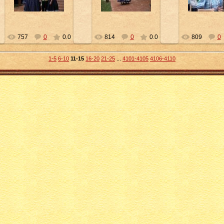
Petty
Petty
Pett
757
0
0.0
814
0
0.0
809
0
1-5
6-10
11-15
16-20
21-25
...
4101-4105
4106-4110