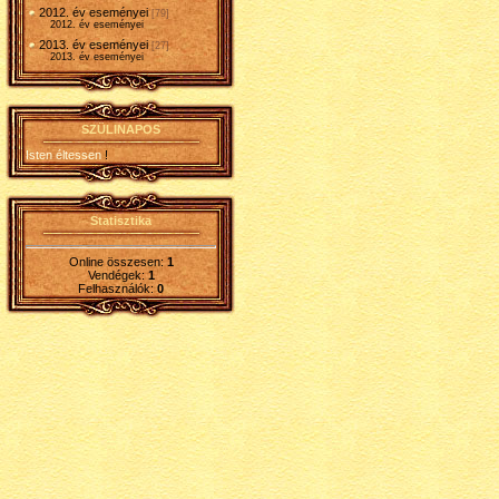
2012. év eseményei
[79]
2012. év eseményei
2013. év eseményei
[27]
2013. év eseményei
SZÜLINAPOS
Isten éltessen
!
Statisztika
Online összesen:
1
Vendégek:
1
Felhasználók:
0