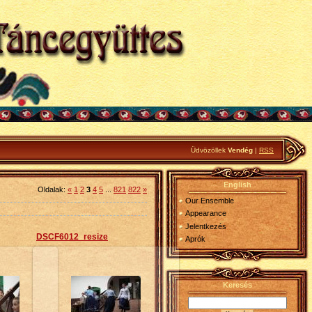
Üdvözöllek
Vendég
|
RSS
English
Oldalak
:
«
1
2
3
4
5
...
821
822
»
Our Ensemble
Appearance
Jelentkezés
DSCF6012_resize
Aprók
Keresés
26
2013-05-26