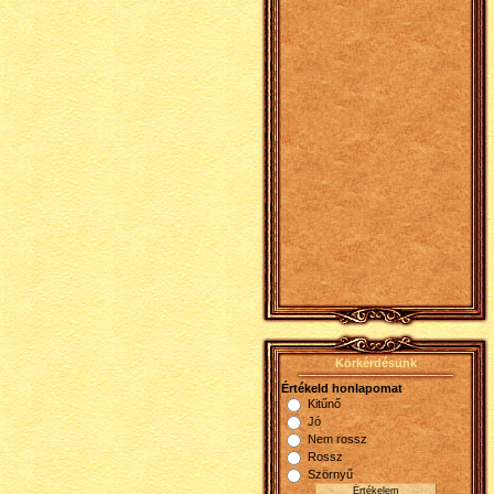
Körkérdésünk
Értékeld honlapomat
Kitűnő
Jó
Nem rossz
Rossz
Szörnyű