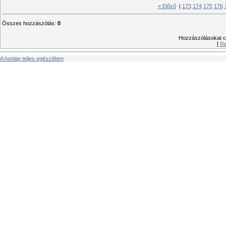
« Előző
|
173
174
175
176
Összes hozzászólás
:
0
Hozzászólásokat csa
[
Re
A honlap teljes egészében