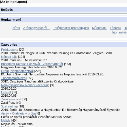
[
Az én honlapom
]
Belépés
Honlap-menü
Hírek
A táncegyüttesről...
Fellépéseink-programjaink
Műsoraink
Táborok
T
Írjon nekü
Categories
Folkkocsma
[70]
2010. február 19. Nagykun Klub,Pizsama-farsang és Folkkocsma. Zagyva-Band
Nőnapi gála
[124]
2010. március 6. Művelődési Ház
Budapesti Tavaszi Fesztivál - Vörösmarty tér
[443]
Nagykun Táncegyüttes fellépése 2010.03.21.
Üröm, Néptáncfesztivál
[223]
IX. Ürömi Gyermek Nemzetközi Népzenei és Néptáncfesztivál 2010.03.26.
Táncháztalálkozó
[150]
XXIX. Országos Táncháztalálkozó és Kirakodóvásár
Nagycsaládosok Nőnapi vacsorája
[3]
2010.03.20.
Húsvét
[67]
2010.04.05
Zalai Fesztivál
[50]
Zalai Fesztivál
Szeretetnap
[18]
2010. április 10. Szeretetnap a Nagykunban R.: Bokorvirág Hagyományőrző Egyesület
Aprók - Oláh leány próba
[6]
Fotók az Aprók próbájáról. Szabóné Márkus Szilvia
Majális
[40]
Majális és Folkkocsma