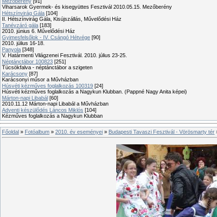
Mezőberény
[91]
Viharsarok Gyermek- és kisegyüttes Fesztivál 2010.05.15. Mezőberény
Hétszínvirág Gála
[104]
II. Hétszínvirág Gála, Kisújszállás, Művelődési Ház
Tanévzáró gála
[183]
2010. június 6. Művelődési Ház
Gyimesfelsőlok - IV. Csángó Hétvége
[90]
2010. július 16-18.
Panyola
[348]
V. Határmenti Világzenei Fesztivál. 2010. július 23-25.
Néptánctábor 100823
[251]
Tücsökfalva - néptánctábor a szigeten
Karácsony
[87]
Karácsonyi műsor a Művházban
Húsvéti kézműves foglalkozás 100319
[24]
Húsvéti kézműves foglalkozás a Nagykun Klubban. (Pappné Nagy Anita képei)
Márton-napi Libabál
[60]
2010.11.12 Márton-napi Libabál a Művházban
Adventi készülődés Láncos Miklós
[104]
Kézműves foglalkozás a Nagykun Klubban
Főoldal
»
Fotóalbum
»
2010. év eseményei
»
Budapesti Tavaszi Fesztivál - Vörösmarty tér