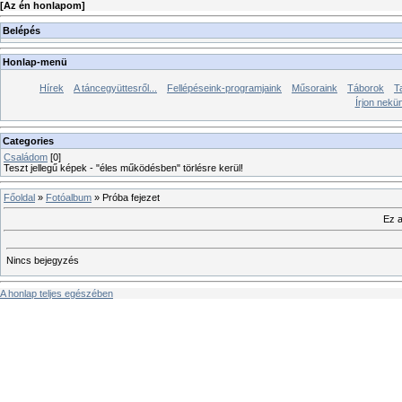
[
Az én honlapom
]
Belépés
Honlap-menü
Hírek
A táncegyüttesről...
Fellépéseink-programjaink
Műsoraink
Táborok
T
Írjon nekü
Categories
Családom
[0]
Teszt jellegű képek - "éles működésben" törlésre kerül!
Főoldal
»
Fotóalbum
» Próba fejezet
Ez a
Nincs bejegyzés
A honlap teljes egészében