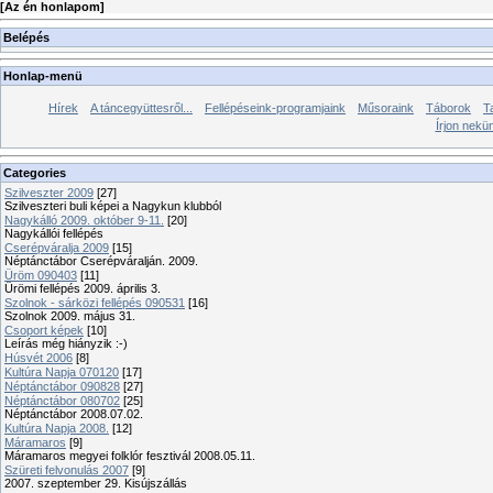
[
Az én honlapom
]
Belépés
Honlap-menü
Hírek
A táncegyüttesről...
Fellépéseink-programjaink
Műsoraink
Táborok
T
Írjon nekü
Categories
Szilveszter 2009
[27]
Szilveszteri buli képei a Nagykun klubból
Nagykálló 2009. október 9-11.
[20]
Nagykállói fellépés
Cserépváralja 2009
[15]
Néptánctábor Cserépváralján. 2009.
Üröm 090403
[11]
Ürömi fellépés 2009. április 3.
Szolnok - sárközi fellépés 090531
[16]
Szolnok 2009. május 31.
Csoport képek
[10]
Leírás még hiányzik :-)
Húsvét 2006
[8]
Kultúra Napja 070120
[17]
Néptánctábor 090828
[27]
Néptánctábor 080702
[25]
Néptánctábor 2008.07.02.
Kultúra Napja 2008.
[12]
Máramaros
[9]
Máramaros megyei folklór fesztivál 2008.05.11.
Szüreti felvonulás 2007
[9]
2007. szeptember 29. Kisújszállás