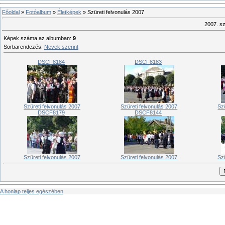
Főoldal
»
Fotóalbum
»
Életképek
» Szüreti felvonulás 2007
2007. sz
Képek száma az albumban
:
9
Sorbarendezés
:
Nevek szerint
DSCF8184
DSCF8183
Szüreti felvonulás 2007
Szüreti felvonulás 2007
Sz
DSCF8179
DSCF8144
Szüreti felvonulás 2007
Szüreti felvonulás 2007
Sz
A honlap teljes egészében