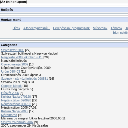
[
Az én honlapom
]
Belépés
Honlap-menü
Hírek
A táncegyüttesről...
Fellépéseink-programjaink
Műsoraink
Táborok
T
Írjon nekü
Categories
Szilveszter 2009
[27]
Szilveszteri buli képei a Nagykun klubból
Nagykálló 2009. október 9-11.
[20]
Nagykállói fellépés
Cserépváralja 2009
[15]
Néptánctábor Cserépváralján. 2009.
Üröm 090403
[11]
Ürömi fellépés 2009. április 3.
Szolnok - sárközi fellépés 090531
[16]
Szolnok 2009. május 31.
Csoport képek
[10]
Leírás még hiányzik :-)
Húsvét 2006
[8]
Kultúra Napja 070120
[17]
Néptánctábor 090828
[27]
Néptánctábor 080702
[25]
Néptánctábor 2008.07.02.
Kultúra Napja 2008.
[12]
Máramaros
[9]
Máramaros megyei folklór fesztivál 2008.05.11.
Szüreti felvonulás 2007
[9]
2007. szeptember 29. Kisújszállás