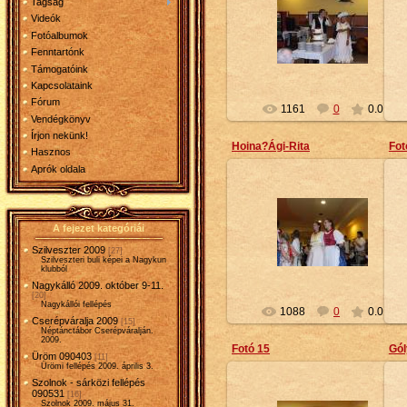
Tagság
2010-02-16
Videók
Fotóalbumok
Petty
Fenntartónk
Támogatóink
Kapcsolataink
Fórum
1161
0
0.0
Vendégkönyv
Írjon nekünk!
Hoina?Ági-Rita
Fot
Hasznos
Aprók oldala
2010-02-16
A fejezet kategóriái
Petty
Szilveszter 2009
[27]
Szilveszteri buli képei a Nagykun
klubból
Nagykálló 2009. október 9-11.
[20]
Nagykállói fellépés
1088
0
0.0
Cserépváralja 2009
[15]
Néptánctábor Cserépváralján.
2009.
Fotó 15
Gól
Üröm 090403
[11]
Ürömi fellépés 2009. április 3.
Szolnok - sárközi fellépés
090531
[16]
Szolnok 2009. május 31.