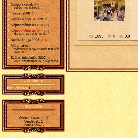
Csoport képek
[10]
2010-02-16
Leírás még hiányzik :-)
Húsvét 2006
[8]
Petty
Kultúra Napja 070120
[17]
Néptánctábor 090828
[27]
Néptánctábor 080702
[25]
Néptánctábor 2008.07.02.
1095
0
0.0
Kultúra Napja 2008.
[12]
Máramaros
[9]
Máramaros megyei folklór fesztivál
2008.05.11.
Szüreti felvonulás 2007
[9]
2007. szeptember 29. Kisújszállás
SZÜLINAPOS
Isten éltessen
!
Statisztika
Online összesen:
1
Vendégek:
1
Felhasználók:
0