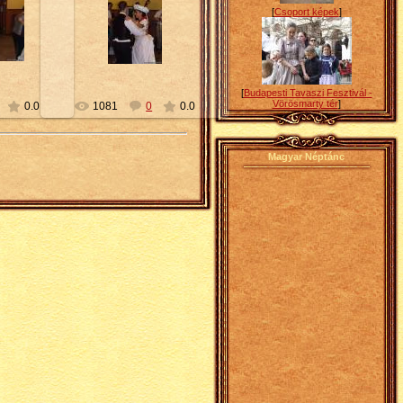
[
Csoport képek
]
16
2010-02-16
Petty
[
Budapesti Tavaszi Fesztivál -
Vörösmarty tér
]
0.0
1081
0
0.0
Magyar Néptánc