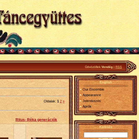
Üdvözöllek
Vendég
|
RSS
English
Our Ensemble
Appearance
Jelentkezés
Oldalak
:
1
2
»
Aprók
Ritus- Réka generációk
Keresés