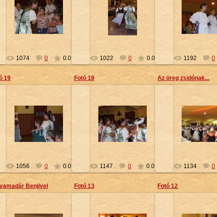
2010-02-16
2010-02-16
2010-02-
Petty
Petty
Petty
1074
0
0.0
1022
0
0.0
1192
0
ó 19
Fotó 18
Az öreg zsidónak...
2010-02-16
2010-02-16
2010-02-
Petty
Petty
Petty
1056
0
0.0
1147
0
0.0
1134
0
yamadár Benjivel
Fotó 13
Fotó 12