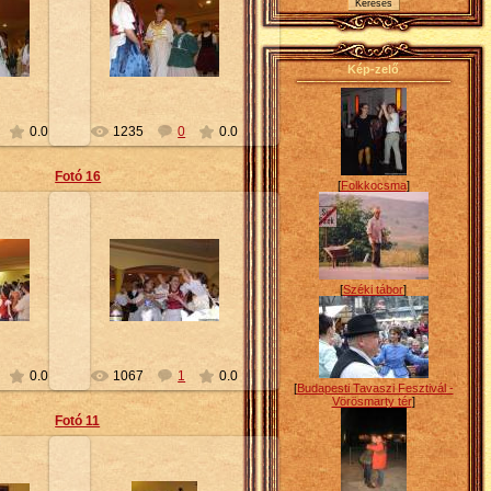
16
2010-02-16
Petty
Kép-zelő
0.0
1235
0
0.0
Fotó 16
[
Folkkocsma
]
16
2010-02-16
[
Széki tábor
]
Petty
0.0
1067
1
0.0
[
Budapesti Tavaszi Fesztivál -
Vörösmarty tér
]
Fotó 11