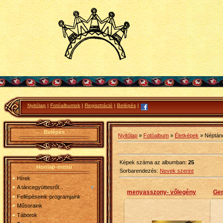
Nyitólap
|
Fotóalbumok
|
Regisztráció
|
Belépés
|
Belépés
Nyitólap
»
Fotóalbum
»
Életképek
» Néptán
Képek száma az albumban
:
25
Honlap-menü
Sorbarendezés
:
Nevek szerint
Hírek
A táncegyüttesről...
menyasszony- vőlegény
Gen
Fellépéseink-programjaink
Műsoraink
Táborok