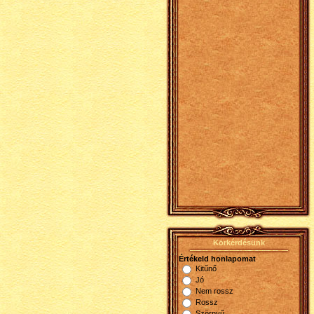
Körkérdésünk
Értékeld honlapomat
Kitűnő
Jó
Nem rossz
Rossz
Szörnyű