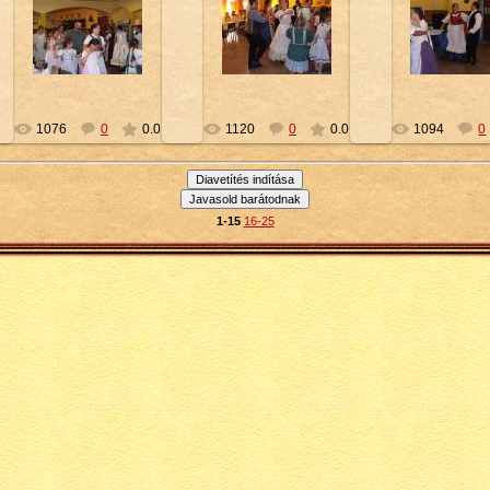
2010-02-16
2010-02-16
2010-02-
Petty
Petty
Petty
1076
0
0.0
1120
0
0.0
1094
0
1-15
16-25