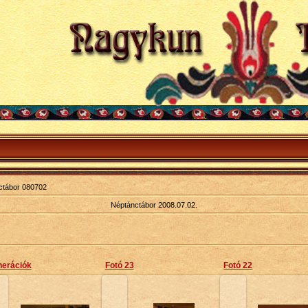
ctábor 080702
Néptánctábor 2008.07.02.
erációk
Fotó 23
Fotó 22