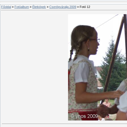
Főoldal
»
Fotóalbum
»
Életképek
»
Cserépváralja 2009
» Fotó 12