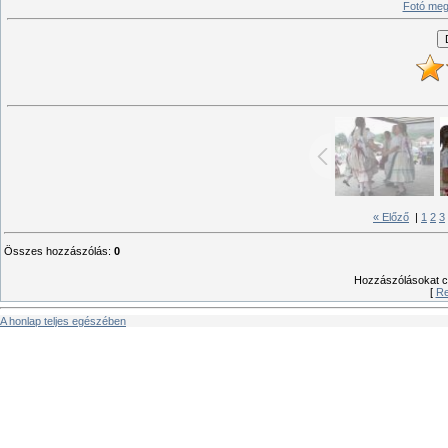
Fotó meg
« Előző
|
1
2
3
Összes hozzászólás
:
0
Hozzászólásokat csa
[
Re
A honlap teljes egészében