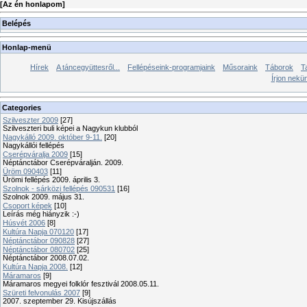
[
Az én honlapom
]
Belépés
Honlap-menü
Hírek
A táncegyüttesről...
Fellépéseink-programjaink
Műsoraink
Táborok
T
Írjon nekü
Categories
Szilveszter 2009
[27]
Szilveszteri buli képei a Nagykun klubból
Nagykálló 2009. október 9-11.
[20]
Nagykállói fellépés
Cserépváralja 2009
[15]
Néptánctábor Cserépváralján. 2009.
Üröm 090403
[11]
Ürömi fellépés 2009. április 3.
Szolnok - sárközi fellépés 090531
[16]
Szolnok 2009. május 31.
Csoport képek
[10]
Leírás még hiányzik :-)
Húsvét 2006
[8]
Kultúra Napja 070120
[17]
Néptánctábor 090828
[27]
Néptánctábor 080702
[25]
Néptánctábor 2008.07.02.
Kultúra Napja 2008.
[12]
Máramaros
[9]
Máramaros megyei folklór fesztivál 2008.05.11.
Szüreti felvonulás 2007
[9]
2007. szeptember 29. Kisújszállás