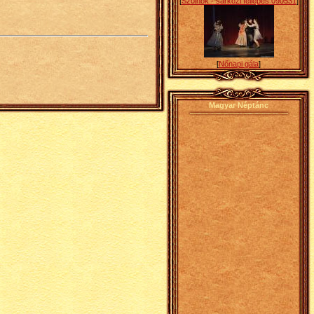
[
Szolnok - sárközi fellépés 090531
]
[
Nőnapi gála
]
Magyar Néptánc