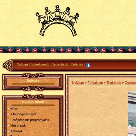
Nyitólap
|
Fotóalbumok
|
Regisztráció
|
Belépés
|
Belépés
Nyitólap
»
Fotóalbum
»
Életképek
»
Cserépv
Honlap-menü
Hírek
A táncegyüttesről...
Fellépéseink-programjaink
Műsoraink
Táborok