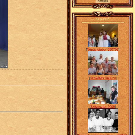
Kép-zelő
[
Néptánctábor 080702
]
[
Szakállas 040620
]
[
Szilveszter 2009
]