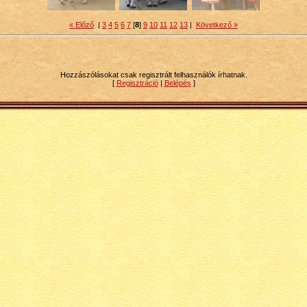
« Előző
|
3
4
5
6
7
[
8
]
9
10
11
12
13
|
Következő »
Hozzászólásokat csak regisztrált felhasználók írhatnak.
[
Regisztráció
|
Belépés
]