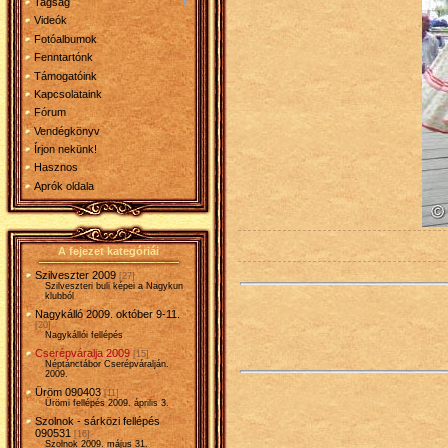
Tagság
Videók
Fotóalbumok
Fenntartónk
Támogatóink
Kapcsolataink
Fórum
Vendégkönyv
Írjon nekünk!
Hasznos
Aprók oldala
A fejezet kategóriái
Szilveszter 2009
[27]
Szilveszteri buli képei a Nagykun
klubból
Nagykálló 2009. október 9-11.
[20]
Nagykállói fellépés
Cserépváralja 2009
[15]
Néptánctábor Cserépváralján.
2009.
Üröm 090403
[11]
Ürömi fellépés 2009. április 3.
Szolnok - sárközi fellépés
090531
[16]
Szolnok 2009. május 31.