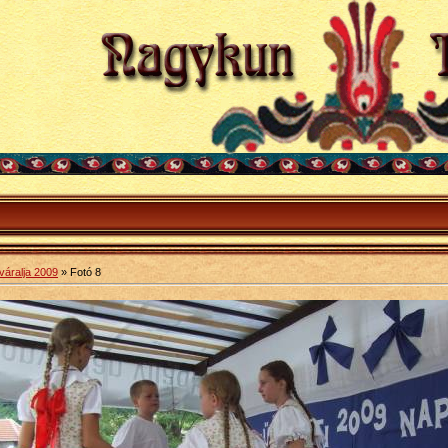
áralja 2009
» Fotó 8