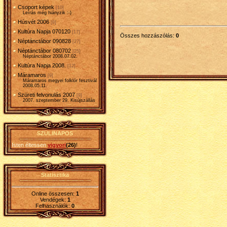
Csoport képek
[10]
Leírás még hiányzik :-)
Húsvét 2006
[8]
Kultúra Napja 070120
[17]
Összes hozzászólás
:
0
Néptánctábor 090828
[27]
Néptánctábor 080702
[25]
Néptánctábor 2008.07.02.
Kultúra Napja 2008.
[12]
Máramaros
[9]
Máramaros megyei folklór fesztivál
2008.05.11.
Szüreti felvonulás 2007
[9]
2007. szeptember 29. Kisújszállás
SZÜLINAPOS
Isten éltessen
vigyori
(26)
!
Statisztika
Online összesen:
1
Vendégek:
1
Felhasználók:
0