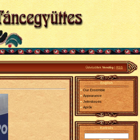
Üdvözöllek
Vendég
|
RSS
English
Our Ensemble
Appearance
Jelentkezés
Aprók
Keresés