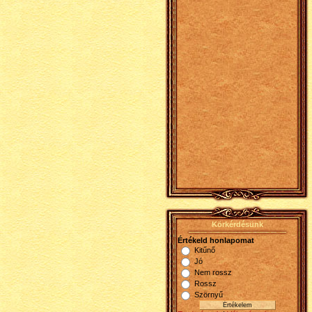
Körkérdésünk
Értékeld honlapomat
Kitűnő
Jó
Nem rossz
Rossz
Szörnyű