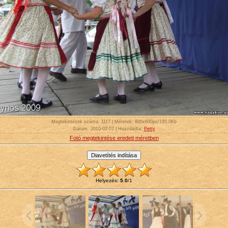
Megtekintések száma
: 1117 |
Méretek
: 800x600px/195.0Kb
Dátum
: 2010-02-07 |
Hozzáadta
:
Petty
Fotó megtekintése eredeti méretben
Helyezés
:
5.0
/
1