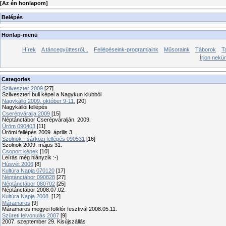
[
Az én honlapom
]
Belépés
Honlap-menü
Hírek
A táncegyüttesről...
Fellépéseink-programjaink
Műsoraink
Táborok
T
Írjon nekü
Categories
Szilveszter 2009
[27]
Szilveszteri buli képei a Nagykun klubból
Nagykálló 2009. október 9-11.
[20]
Nagykállói fellépés
Cserépváralja 2009
[15]
Néptánctábor Cserépváralján. 2009.
Üröm 090403
[11]
Ürömi fellépés 2009. április 3.
Szolnok - sárközi fellépés 090531
[16]
Szolnok 2009. május 31.
Csoport képek
[10]
Leírás még hiányzik :-)
Húsvét 2006
[8]
Kultúra Napja 070120
[17]
Néptánctábor 090828
[27]
Néptánctábor 080702
[25]
Néptánctábor 2008.07.02.
Kultúra Napja 2008.
[12]
Máramaros
[9]
Máramaros megyei folklór fesztivál 2008.05.11.
Szüreti felvonulás 2007
[9]
2007. szeptember 29. Kisújszállás