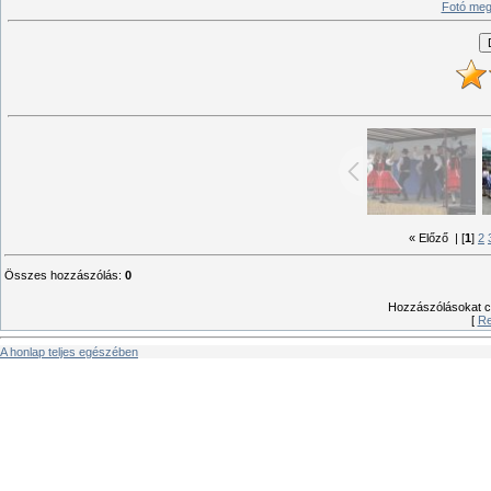
Fotó meg
« Előző
| [
1
]
2
Összes hozzászólás
:
0
Hozzászólásokat csa
[
Re
A honlap teljes egészében