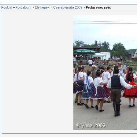
Főoldal
»
Fotóalbum
»
Életképek
»
Cserépváralja 2009
» Próba elnevezés