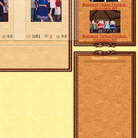
[
Budapesti Tavaszi Fesztivál -
10
2010-02-10
Vörösmarty tér
]
Petty
[
Budapesti Tavaszi Fesztivál -
0.0
1161
0
0.0
Vörösmarty tér
]
Magyar Néptánc