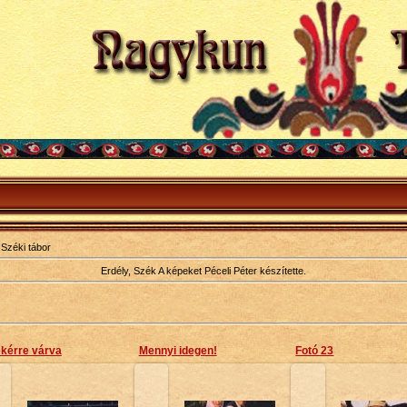
Széki tábor
Erdély, Szék A képeket Péceli Péter készítette.
kérre várva
Mennyi idegen!
Fotó 23