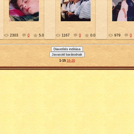
2010-02-10
2010-02-10
2010-02-
Petty
Petty
Petty
2303
0
5.0
1167
0
0.0
979
0
1-15
16-26