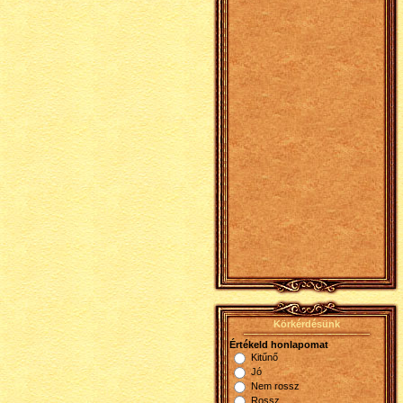
Körkérdésünk
Értékeld honlapomat
Kitűnő
Jó
Nem rossz
Rossz