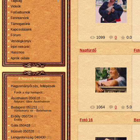
Tagság
2010-02-10
Videók
Fotóalbumok
Petty
Fenntartónk
Támogatóink
Kapcsolataink
Fórum
1099
0
0.0
Vendégkönyv
Írjon nekünk!
Napfürdő
Fot
Hasznos
Aprók oldala
2010-02-10
A fejezet kategóriái
Petty
Hagyományőrzés, fellépések
[26]
Fotók a régi honlapról...
Ásotthalom 050618
[21]
Néptánc tábor Ásotthalmon
1064
0
5.0
Budapest 051211
[22]
Vörösmarty tér - Betlehemes
Erdély 050724
[6]
Fotó 16
Ben
Erdély
Gála 050418
[11]
Húsvét 050328
[16]
Lengyelország 040430
[25]