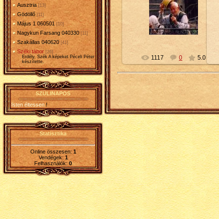
Ausztria
[13]
2010-02-10
Gödöllő
[11]
Petty
Május 1 060501
[10]
Nagykun Farsang 040330
[11]
Szakállas 040620
[41]
Széki tábor
[26]
Erdély, Szék A képeket Péceli Péter
1117
0
5.0
készítette.
SZÜLINAPOS
Isten éltessen
!
Statisztika
Online összesen:
1
Vendégek:
1
Felhasználók:
0