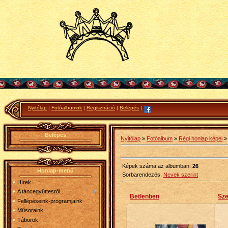
Nyitólap
|
Fotóalbumok
|
Regisztráció
|
Belépés
|
Belépés
Nyitólap
»
Fotóalbum
»
Régi honlap képei
» 
Képek száma az albumban
:
26
Honlap-menü
Sorbarendezés
:
Nevek szerint
Hírek
A táncegyüttesről...
Betlenben
Sze
Fellépéseink-programjaink
Műsoraink
Táborok