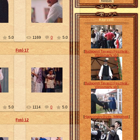
10
2010-02-10
Petty
Kép-zelő
5.0
1169
0
5.0
Fotó 17
[
Budapesti Tavaszi Fesztivál -
Vörösmarty tér
]
10
2010-02-10
[
Budapesti Tavaszi Fesztivál -
Petty
Vörösmarty tér
]
5.0
1114
0
5.0
[
Hagyományőrzés, fellépések
]
Fotó 12