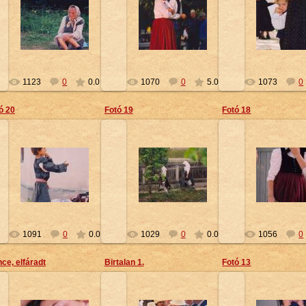
2010-02-10
2010-02-10
2010-02-
Petty
Petty
Petty
1123
0
0.0
1070
0
5.0
1073
0
ó 20
Fotó 19
Fotó 18
2010-02-10
2010-02-10
2010-02-
Petty
Petty
Petty
1091
0
0.0
1029
0
0.0
1056
0
ce, elfáradt
Birtalan 1.
Fotó 13