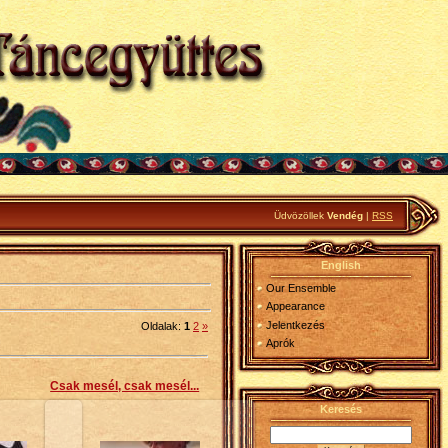
Üdvözöllek
Vendég
|
RSS
English
Our Ensemble
Appearance
Jelentkezés
Oldalak
:
1
2
»
Aprók
Csak mesél, csak mesél...
Keresés