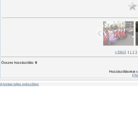
« Előző
|
1
2
3
Összes hozzászólás
:
0
Hozzászólásokat csa
[
Re
A honlap teljes egészében