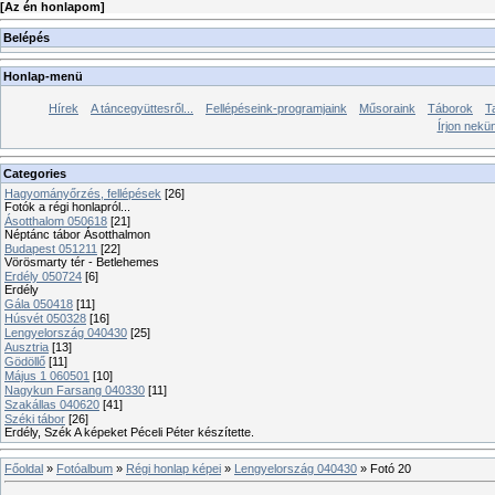
[
Az én honlapom
]
Belépés
Honlap-menü
Hírek
A táncegyüttesről...
Fellépéseink-programjaink
Műsoraink
Táborok
T
Írjon nekü
Categories
Hagyományőrzés, fellépések
[26]
Fotók a régi honlapról...
Ásotthalom 050618
[21]
Néptánc tábor Ásotthalmon
Budapest 051211
[22]
Vörösmarty tér - Betlehemes
Erdély 050724
[6]
Erdély
Gála 050418
[11]
Húsvét 050328
[16]
Lengyelország 040430
[25]
Ausztria
[13]
Gödöllő
[11]
Május 1 060501
[10]
Nagykun Farsang 040330
[11]
Szakállas 040620
[41]
Széki tábor
[26]
Erdély, Szék A képeket Péceli Péter készítette.
Főoldal
»
Fotóalbum
»
Régi honlap képei
»
Lengyelország 040430
» Fotó 20