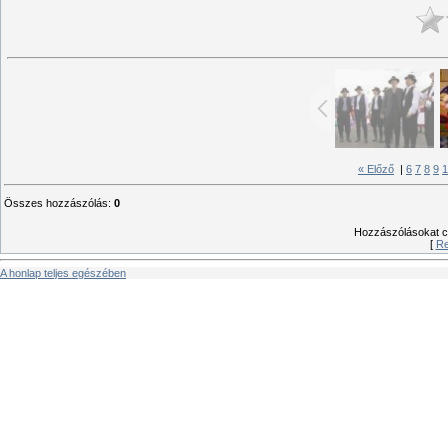
« Előző
|
6
7
8
9
1
Összes hozzászólás
:
0
Hozzászólásokat csa
[
Re
A honlap teljes egészében