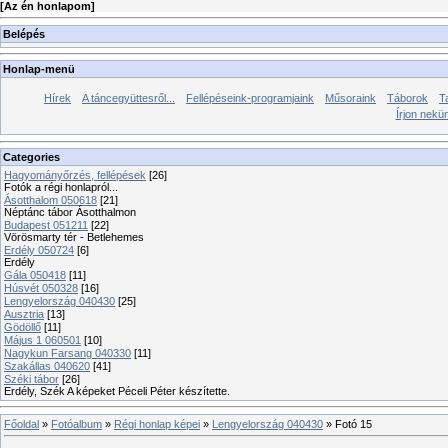
[
Az én honlapom
]
Belépés
Honlap-menü
Hírek
A táncegyüttesről...
Fellépéseink-programjaink
Műsoraink
Táborok
T
Írjon nekü
Categories
Hagyományőrzés, fellépések
[26]
Fotók a régi honlapról...
Ásotthalom 050618
[21]
Néptánc tábor Ásotthalmon
Budapest 051211
[22]
Vörösmarty tér - Betlehemes
Erdély 050724
[6]
Erdély
Gála 050418
[11]
Húsvét 050328
[16]
Lengyelország 040430
[25]
Ausztria
[13]
Gödöllő
[11]
Május 1 060501
[10]
Nagykun Farsang 040330
[11]
Szakállas 040620
[41]
Széki tábor
[26]
Erdély, Szék A képeket Péceli Péter készítette.
Főoldal
»
Fotóalbum
»
Régi honlap képei
»
Lengyelország 040430
» Fotó 15