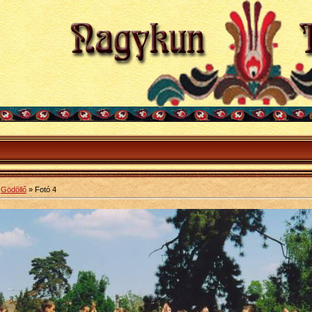
»
Gödöllő
» Fotó 4