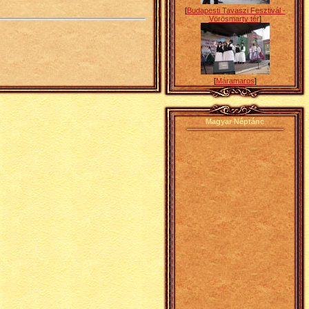
[
Budapesti Tavaszi Fesztivál -
Vörösmarty tér
]
[
Máramaros
]
Magyar Néptánc