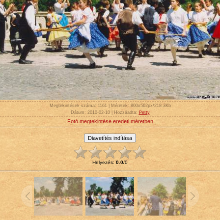
Megtekintések száma
: 1161 |
Méretek
: 800x562px/218.3Kb
Dátum
: 2010-02-10 |
Hozzáadta
:
Petty
Fotó megtekintése eredeti méretben
Helyezés
:
0.0
/
0