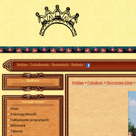
Nyitólap
|
Fotóalbumok
|
Regisztráció
|
Belépés
|
Belépés
Nyitólap
»
Fotóalbum
»
Régi honlap képei
Honlap-menü
Hírek
A táncegyüttesről...
Fellépéseink-programjaink
Műsoraink
Táborok