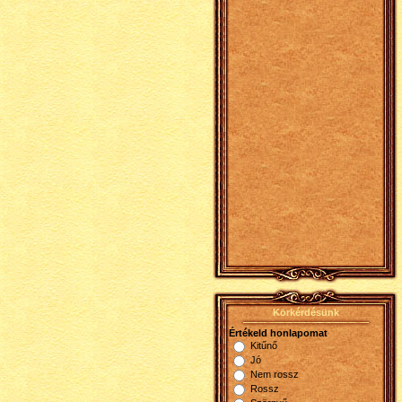
Körkérdésünk
Értékeld honlapomat
Kitűnő
Jó
Nem rossz
Rossz