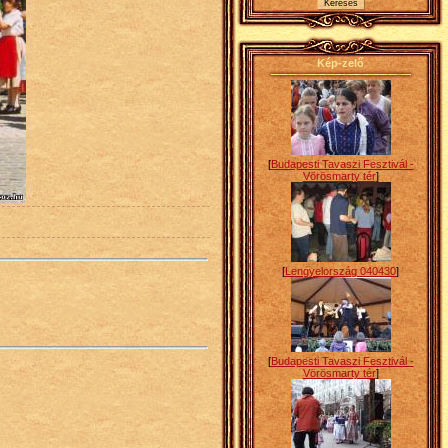
Kép-zelő
[
Budapesti Tavaszi Fesztivál -
Vörösmarty tér
]
[
Lengyelország 040430
]
[
Budapesti Tavaszi Fesztivál -
Vörösmarty tér
]