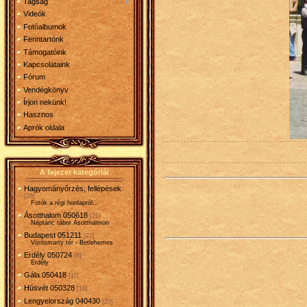
Tagság
Videók
Fotóalbumok
Fenntartónk
Támogatóink
Kapcsolataink
Fórum
Vendégkönyv
Írjon nekünk!
Hasznos
Aprók oldala
A fejezet kategóriái
Hagyományőrzés, fellépések
[26]
Fotók a régi honlapról...
Ásotthalom 050618
[21]
Néptánc tábor Ásotthalmon
Budapest 051211
[22]
Vörösmarty tér - Betlehemes
Erdély 050724
[6]
Erdély
Gála 050418
[11]
Húsvét 050328
[16]
Lengyelország 040430
[25]