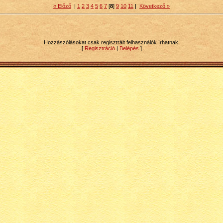
« Előző
|
1
2
3
4
5
6
7
[
8
]
9
10
11
|
Következő »
Hozzászólásokat csak regisztrált felhasználók írhatnak.
[
Regisztráció
|
Belépés
]