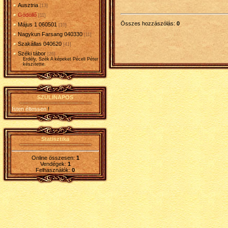
Ausztria
[13]
Gödöllő
[11]
Összes hozzászólás
:
0
Május 1 060501
[10]
Nagykun Farsang 040330
[11]
Szakállas 040620
[41]
Széki tábor
[26]
Erdély, Szék A képeket Péceli Péter
készítette.
SZÜLINAPOS
Isten éltessen
!
Statisztika
Online összesen:
1
Vendégek:
1
Felhasználók:
0