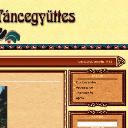
Üdvözöllek
Vendég
|
RSS
English
Our Ensemble
Appearance
Jelentkezés
Aprók
Keresés