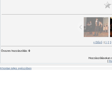
« Előző
|
1
2
3
Összes hozzászólás
:
0
Hozzászólásokat csa
[
Re
A honlap teljes egészében