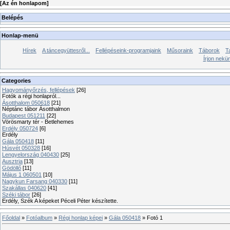
[
Az én honlapom
]
Belépés
Honlap-menü
Hírek
A táncegyüttesről...
Fellépéseink-programjaink
Műsoraink
Táborok
T
Írjon nekü
Categories
Hagyományőrzés, fellépések
[26]
Fotók a régi honlapról...
Ásotthalom 050618
[21]
Néptánc tábor Ásotthalmon
Budapest 051211
[22]
Vörösmarty tér - Betlehemes
Erdély 050724
[6]
Erdély
Gála 050418
[11]
Húsvét 050328
[16]
Lengyelország 040430
[25]
Ausztria
[13]
Gödöllő
[11]
Május 1 060501
[10]
Nagykun Farsang 040330
[11]
Szakállas 040620
[41]
Széki tábor
[26]
Erdély, Szék A képeket Péceli Péter készítette.
Főoldal
»
Fotóalbum
»
Régi honlap képei
»
Gála 050418
» Fotó 1