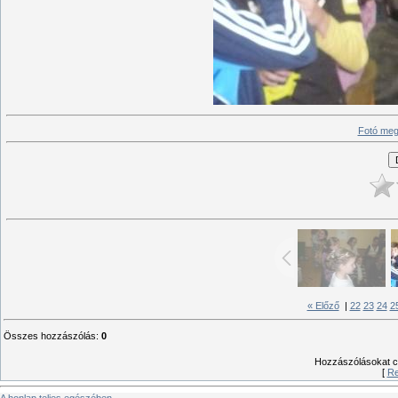
Fotó meg
« Előző
|
22
23
24
2
Összes hozzászólás
:
0
Hozzászólásokat csa
[
Re
A honlap teljes egészében