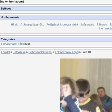
[
Az én honlapom
]
Belépés
Honlap-menü
Hírek
A táncegyüttesről...
Fellépéseink-programjaink
Műsoraink
Táborok
T
Írjon nekü
Categories
Felhasználók képei
[36]
Főoldal
»
Fotóalbum
»
Felhasználók képei
»
Felhasználók képei
» Fotó 10