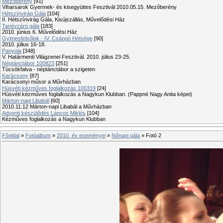
Mezőberény
[91]
Viharsarok Gyermek- és kisegyüttes Fesztivál 2010.05.15. Mezőberény
Hétszínvirág Gála
[104]
II. Hétszínvirág Gála, Kisújszállás, Művelődési Ház
Tanévzáró gála
[183]
2010. június 6. Művelődési Ház
Gyimesfelsőlok - IV. Csángó Hétvége
[90]
2010. július 16-18.
Panyola
[348]
V. Határmenti Világzenei Fesztivál. 2010. július 23-25.
Néptánctábor 100823
[251]
Tücsökfalva - néptánctábor a szigeten
Karácsony
[87]
Karácsonyi műsor a Művházban
Húsvéti kézműves foglalkozás 100319
[24]
Húsvéti kézműves foglalkozás a Nagykun Klubban. (Pappné Nagy Anita képei)
Márton-napi Libabál
[60]
2010.11.12 Márton-napi Libabál a Művházban
Adventi készülődés Láncos Miklós
[104]
Kézműves foglalkozás a Nagykun Klubban
Főoldal
»
Fotóalbum
»
2010. év eseményei
»
Nőnapi gála
» Fotó 2