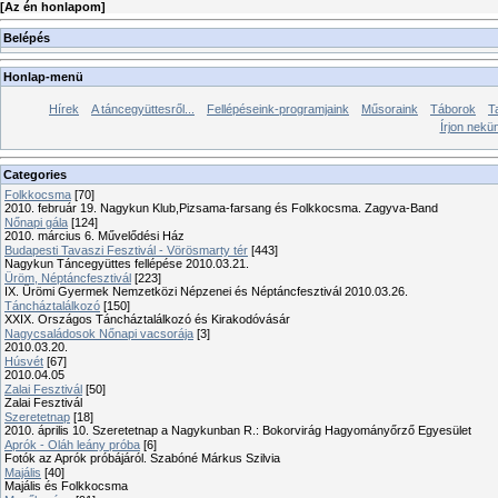
[
Az én honlapom
]
Belépés
Honlap-menü
Hírek
A táncegyüttesről...
Fellépéseink-programjaink
Műsoraink
Táborok
T
Írjon nekü
Categories
Folkkocsma
[70]
2010. február 19. Nagykun Klub,Pizsama-farsang és Folkkocsma. Zagyva-Band
Nőnapi gála
[124]
2010. március 6. Művelődési Ház
Budapesti Tavaszi Fesztivál - Vörösmarty tér
[443]
Nagykun Táncegyüttes fellépése 2010.03.21.
Üröm, Néptáncfesztivál
[223]
IX. Ürömi Gyermek Nemzetközi Népzenei és Néptáncfesztivál 2010.03.26.
Táncháztalálkozó
[150]
XXIX. Országos Táncháztalálkozó és Kirakodóvásár
Nagycsaládosok Nőnapi vacsorája
[3]
2010.03.20.
Húsvét
[67]
2010.04.05
Zalai Fesztivál
[50]
Zalai Fesztivál
Szeretetnap
[18]
2010. április 10. Szeretetnap a Nagykunban R.: Bokorvirág Hagyományőrző Egyesület
Aprók - Oláh leány próba
[6]
Fotók az Aprók próbájáról. Szabóné Márkus Szilvia
Majális
[40]
Majális és Folkkocsma