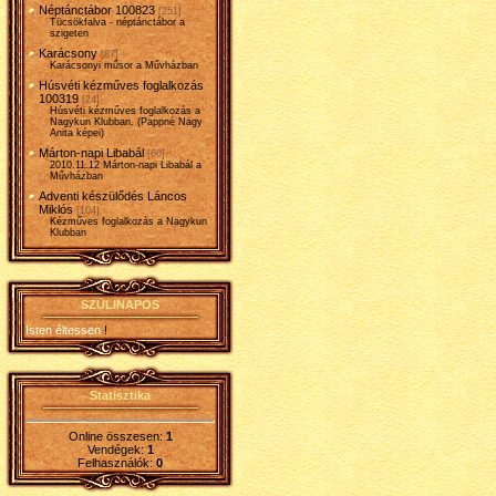
Néptánctábor 100823
[251]
Tücsökfalva - néptánctábor a
szigeten
Karácsony
[87]
Karácsonyi műsor a Művházban
Húsvéti kézműves foglalkozás
100319
[24]
Húsvéti kézműves foglalkozás a
Nagykun Klubban. (Pappné Nagy
Anita képei)
Márton-napi Libabál
[60]
2010.11.12 Márton-napi Libabál a
Művházban
Adventi készülődés Láncos
Miklós
[104]
Kézműves foglalkozás a Nagykun
Klubban
SZÜLINAPOS
Isten éltessen
!
Statisztika
Online összesen:
1
Vendégek:
1
Felhasználók:
0