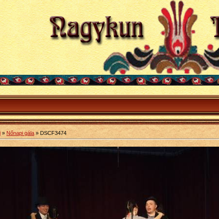
i
»
Nőnapi gála
» DSCF3474