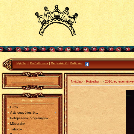
Nyitólap
|
Fotóalbumok
|
Regisztráció
|
Belépés
|
Belépés
Nyitólap
»
Fotóalbum
»
2010. év eseménye
Honlap-menü
Hírek
A táncegyüttesről...
Fellépéseink-programjaink
Műsoraink
Táborok