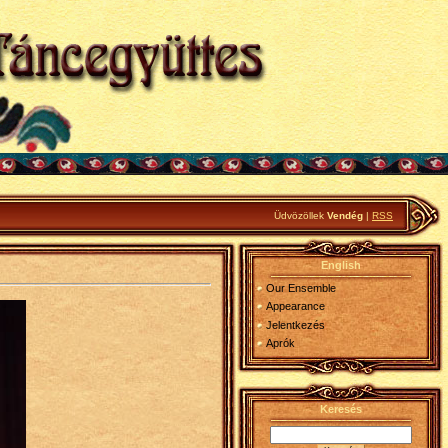
Üdvözöllek
Vendég
|
RSS
English
Our Ensemble
Appearance
Jelentkezés
Aprók
Keresés