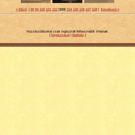
« Előző
|
98
99
100
101
102
[
103
]
104
105
106
107
108
|
Következő »
Hozzászólásokat csak regisztrált felhasználók írhatnak.
[
Regisztráció
|
Belépés
]