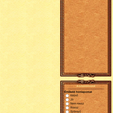
Körkérdésünk
Értékeld honlapomat
Kitűnő
Jó
Nem rossz
Rossz
Szörnyű