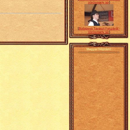
Vörösmarty tér
]
[
Budapesti Tavaszi Fesztivál -
Vörösmarty tér
]
Magyar Néptánc