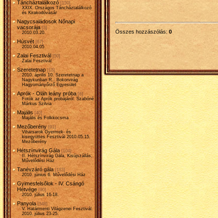
Táncháztalálkozó
[150]
XXIX. Országos Táncháztalálkozó
és Kirakodóvásár
Nagycsaládosok Nőnapi
vacsorája
[3]
Összes hozzászólás
:
0
2010.03.20.
Húsvét
[67]
2010.04.05
Zalai Fesztivál
[50]
Zalai Fesztivál
Szeretetnap
[18]
2010. április 10. Szeretetnap a
Nagykunban R.: Bokorvirág
Hagyományőrző Egyesület
Aprók - Oláh leány próba
[6]
Fotók az Aprók próbájáról. Szabóné
Márkus Szilvia
Majális
[40]
Majális és Folkkocsma
Mezőberény
[91]
Viharsarok Gyermek- és
kisegyüttes Fesztivál 2010.05.15.
Mezőberény
Hétszínvirág Gála
[104]
II. Hétszínvirág Gála, Kisújszállás,
Művelődési Ház
Tanévzáró gála
[183]
2010. június 6. Művelődési Ház
Gyimesfelsőlok - IV. Csángó
Hétvége
[90]
2010. július 16-18.
Panyola
[348]
V. Határmenti Világzenei Fesztivál.
2010. július 23-25.