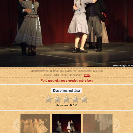
Megtekintések száma
: 780 |
Méretek
: 800x600px/121.9Kb
Dátum
: 2010-03-06 |
Hozzáadta
:
Petty
Fotó megtekintése eredeti méretben
Helyezés
:
0.0
/
0