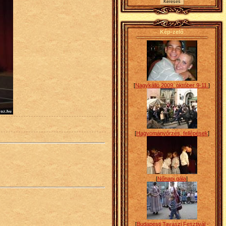
Kép-zelő
[
Nagykálló 2009. október 9-11.
]
[
Hagyományőrzés, fellépések
]
[
Nőnapi gála
]
[
Budapesti Tavaszi Fesztivál -