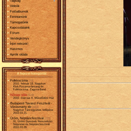
Tagság
Videók
Fotóalbumok
Fenntartónk
Támogatóink
Kapcsolataink
Fórum
Vendégkönyv
Írjon nekünk!
Hasznos
Aprók oldala
A fejezet kategóriái
Folkkocsma
[70]
2010. február 19. Nagykun
Klub,Pizsama-farsang és
Folkkocsma. Zagyva-Band
Nőnapi gála
[124]
2010. március 6. Művelődési Ház
Budapesti Tavaszi Fesztivál -
Vörösmarty tér
[443]
Nagykun Táncegyüttes fellépése
2010.03.21.
Üröm, Néptáncfesztivál
[223]
IX. Ürömi Gyermek Nemzetközi
Népzenei és Néptáncfesztivál
2010.03.26.