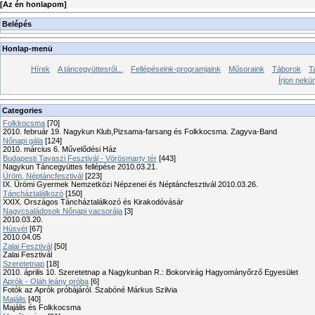
[
Az én honlapom
]
Belépés
Honlap-menü
Hírek
A táncegyüttesről...
Fellépéseink-programjaink
Műsoraink
Táborok
T
Írjon nekü
Categories
Folkkocsma
[70]
2010. február 19. Nagykun Klub,Pizsama-farsang és Folkkocsma. Zagyva-Band
Nőnapi gála
[124]
2010. március 6. Művelődési Ház
Budapesti Tavaszi Fesztivál - Vörösmarty tér
[443]
Nagykun Táncegyüttes fellépése 2010.03.21.
Üröm, Néptáncfesztivál
[223]
IX. Ürömi Gyermek Nemzetközi Népzenei és Néptáncfesztivál 2010.03.26.
Táncháztalálkozó
[150]
XXIX. Országos Táncháztalálkozó és Kirakodóvásár
Nagycsaládosok Nőnapi vacsorája
[3]
2010.03.20.
Húsvét
[67]
2010.04.05
Zalai Fesztivál
[50]
Zalai Fesztivál
Szeretetnap
[18]
2010. április 10. Szeretetnap a Nagykunban R.: Bokorvirág Hagyományőrző Egyesület
Aprók - Oláh leány próba
[6]
Fotók az Aprók próbájáról. Szabóné Márkus Szilvia
Majális
[40]
Majális és Folkkocsma