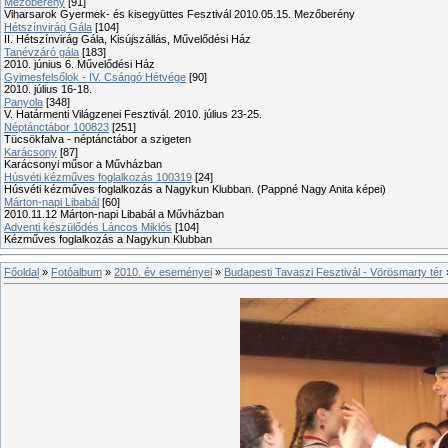
Mezőberény
[91]
Viharsarok Gyermek- és kisegyüttes Fesztivál 2010.05.15. Mezőberény
Hétszínvirág Gála
[104]
II. Hétszínvirág Gála, Kisújszállás, Művelődési Ház
Tanévzáró gála
[183]
2010. június 6. Művelődési Ház
Gyimesfelsőlok - IV. Csángó Hétvége
[90]
2010. július 16-18.
Panyola
[348]
V. Határmenti Világzenei Fesztivál. 2010. július 23-25.
Néptánctábor 100823
[251]
Tücsökfalva - néptánctábor a szigeten
Karácsony
[87]
Karácsonyi műsor a Művházban
Húsvéti kézműves foglalkozás 100319
[24]
Húsvéti kézműves foglalkozás a Nagykun Klubban. (Pappné Nagy Anita képei)
Márton-napi Libabál
[60]
2010.11.12 Márton-napi Libabál a Művházban
Adventi készülődés Láncos Miklós
[104]
Kézműves foglalkozás a Nagykun Klubban
Főoldal
»
Fotóalbum
»
2010. év eseményei
»
Budapesti Tavaszi Fesztivál - Vörösmarty tér