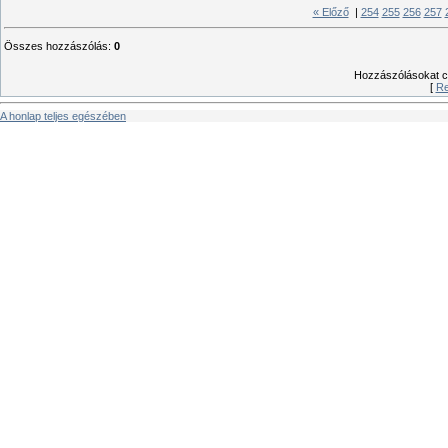
« Előző
|
254
255
256
257
Összes hozzászólás
:
0
Hozzászólásokat csa
[
Re
A honlap teljes egészében