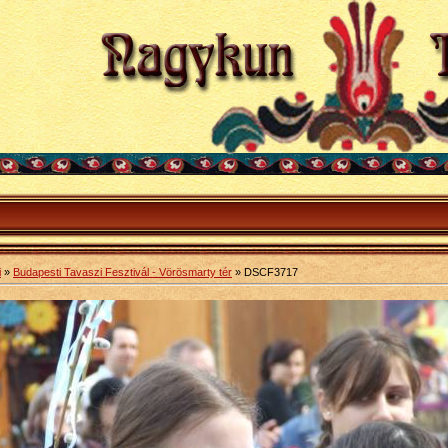
i
»
Budapesti Tavaszi Fesztivál - Vörösmarty tér
» DSCF3717