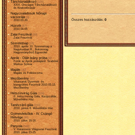
Táncháztalálkozó
[150]
XXIX. Országos Táncháztalálkozó
és Kirakodóvásár
Nagycsaládosok Nőnapi
vacsorája
[3]
Összes hozzászólás
:
0
2010.03.20.
Húsvét
[67]
2010.04.05
Zalai Fesztivál
[50]
Zalai Fesztivál
Szeretetnap
[18]
2010. április 10. Szeretetnap a
Nagykunban R.: Bokorvirág
Hagyományőrző Egyesület
Aprók - Oláh leány próba
[6]
Fotók az Aprók próbájáról. Szabóné
Márkus Szilvia
Majális
[40]
Majális és Folkkocsma
Mezőberény
[91]
Viharsarok Gyermek- és
kisegyüttes Fesztivál 2010.05.15.
Mezőberény
Hétszínvirág Gála
[104]
II. Hétszínvirág Gála, Kisújszállás,
Művelődési Ház
Tanévzáró gála
[183]
2010. június 6. Művelődési Ház
Gyimesfelsőlok - IV. Csángó
Hétvége
[90]
2010. július 16-18.
Panyola
[348]
V. Határmenti Világzenei Fesztivál.
2010. július 23-25.