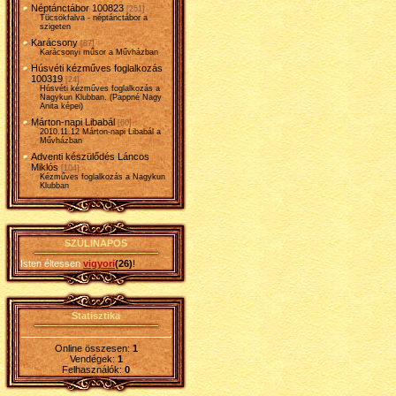
Néptánctábor 100823
[251]
Tücsökfalva - néptánctábor a
szigeten
Karácsony
[87]
Karácsonyi műsor a Művházban
Húsvéti kézműves foglalkozás
100319
[24]
Húsvéti kézműves foglalkozás a
Nagykun Klubban. (Pappné Nagy
Anita képei)
Márton-napi Libabál
[60]
2010.11.12 Márton-napi Libabál a
Művházban
Adventi készülődés Láncos
Miklós
[104]
Kézműves foglalkozás a Nagykun
Klubban
SZÜLINAPOS
Isten éltessen
vigyori
(26)
!
Statisztika
Online összesen:
1
Vendégek:
1
Felhasználók:
0