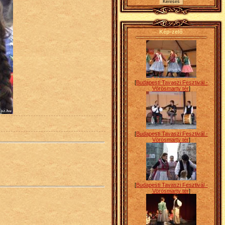
Kép-zelő
[
Budapesti Tavaszi Fesztivál -
Vörösmarty tér
]
[
Budapesti Tavaszi Fesztivál -
Vörösmarty tér
]
[
Budapesti Tavaszi Fesztivál -
Vörösmarty tér
]