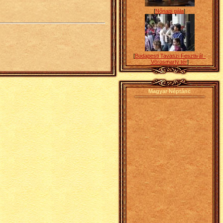
[
Nőnapi gála
]
[
Budapesti Tavaszi Fesztivál -
Vörösmarty tér
]
Magyar Néptánc