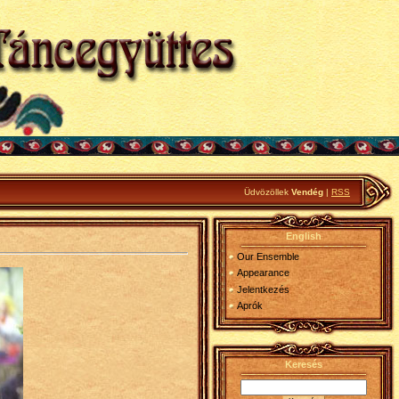
Üdvözöllek
Vendég
|
RSS
English
Our Ensemble
Appearance
Jelentkezés
Aprók
Keresés