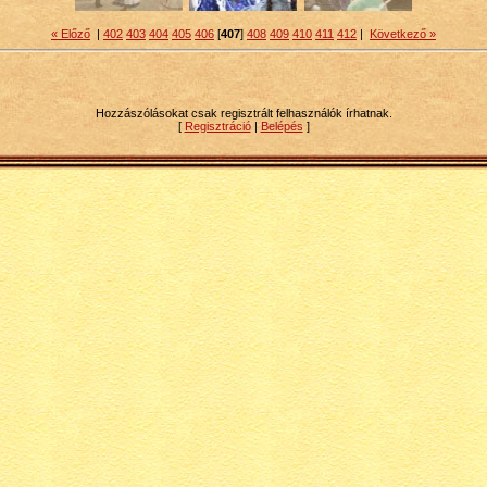
« Előző
|
402
403
404
405
406
[
407
]
408
409
410
411
412
|
Következő »
Hozzászólásokat csak regisztrált felhasználók írhatnak.
[
Regisztráció
|
Belépés
]