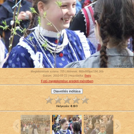
Megtekintések száma
: 705 |
Méretek
: 800x600px/194.1Kb
Dátum
: 2010-03-22 |
Hozzáadta
:
Petty
Fotó megtekintése eredeti méretben
Helyezés
:
0.0
/
0