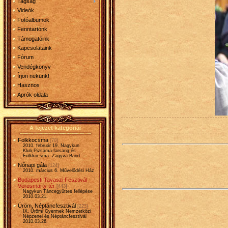
Tagság
Videók
Fotóalbumok
Fenntartónk
Támogatóink
Kapcsolataink
Fórum
Vendégkönyv
Írjon nekünk!
Hasznos
Aprók oldala
A fejezet kategóriái
Folkkocsma
[70]
2010. február 19. Nagykun
Klub,Pizsama-farsang és
Folkkocsma. Zagyva-Band
Nőnapi gála
[124]
2010. március 6. Művelődési Ház
Budapesti Tavaszi Fesztivál -
Vörösmarty tér
[443]
Nagykun Táncegyüttes fellépése
2010.03.21.
Üröm, Néptáncfesztivál
[223]
IX. Ürömi Gyermek Nemzetközi
Népzenei és Néptáncfesztivál
2010.03.26.