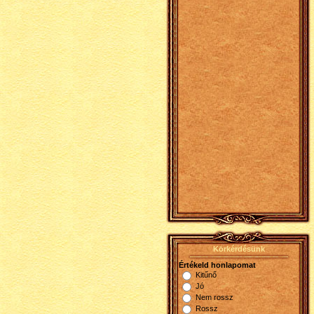
Körkérdésünk
Értékeld honlapomat
Kitűnő
Jó
Nem rossz
Rossz