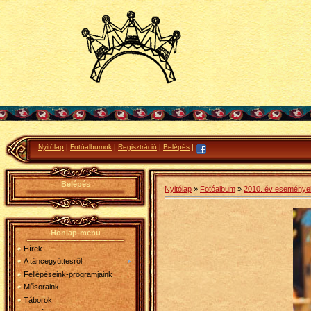
Nyitólap
|
Fotóalbumok
|
Regisztráció
|
Belépés
|
Belépés
Nyitólap
»
Fotóalbum
»
2010. év eseménye
Honlap-menü
Hírek
A táncegyüttesről...
Fellépéseink-programjaink
Műsoraink
Táborok