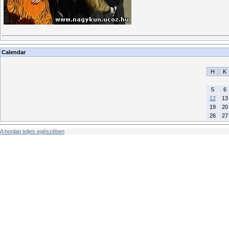
Calendar
H
K
5
6
12
13
19
20
26
27
A honlap teljes egészében