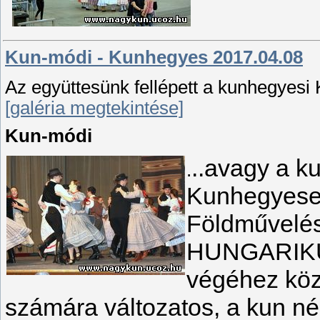
Kun-módi - Kunhegyes 2017.04.08
Az együttesünk fellépett a kunhegyes
[galéria megtekintése]
Kun-módi
..avagy a 
.
Kunhegyese
Földművelésü
HUNGARIKUM
végéhez köz
számára változatos, a kun né