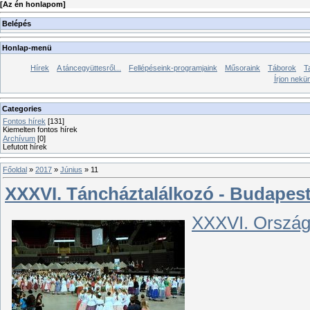
[
Az én honlapom
]
Belépés
Honlap-menü
Hírek
A táncegyüttesről...
Fellépéseink-programjaink
Műsoraink
Táborok
T
Írjon nekü
Categories
Fontos hírek
[131]
Kiemelten fontos hírek
Archívum
[0]
Lefutott hírek
Főoldal
»
2017
»
Június
»
11
XXXVI. Táncháztalálkozó - Budapest
XXXVI. Ország